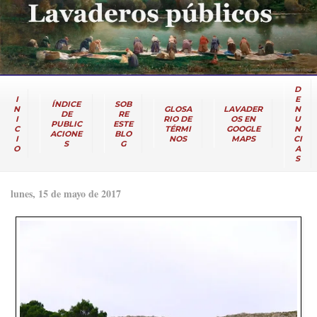
D
I
E
ÍNDICE
SOB
N
GLOSA
LAVADER
N
DE
RE
I
RIO DE
OS EN
U
PUBLIC
ESTE
C
TÉRMI
GOOGLE
N
ACIONE
BLO
I
NOS
MAPS
CI
S
G
O
A
S
lunes, 15 de mayo de 2017