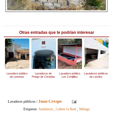
Otras entradas que te podrían interesar
Lavadero público
Lavaderos de
Lavadero público
Lavaderos públicos
de Limones
Priego de Córdoba
Los Cortijillos
de Laroles
Juan Crespo
Lavaderos públicos /
Etiquetas:
Andalucía
,
Cañete la Real
,
Málaga