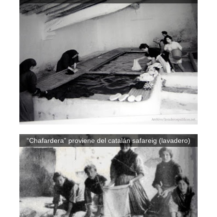
“Chafardera” proviene del catalán safareig (lavadero)