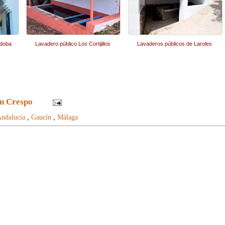
rdoba
Lavadero público Los Cortijillos
Lavaderos públicos de Laroles
n Crespo
ndalucía
,
Gaucín
,
Málaga