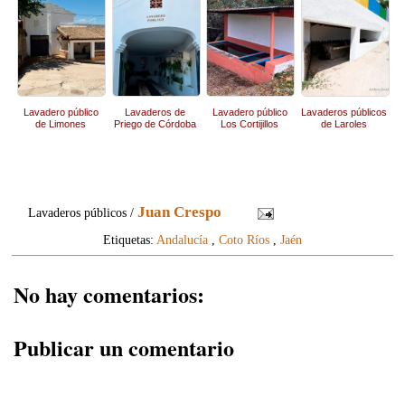
Lavadero público
Lavaderos de
Lavadero público
Lavaderos públicos
de Limones
Priego de Córdoba
Los Cortijillos
de Laroles
Juan Crespo
Lavaderos públicos /
Etiquetas:
Andalucía
,
Coto Ríos
,
Jaén
No hay comentarios:
Publicar un comentario