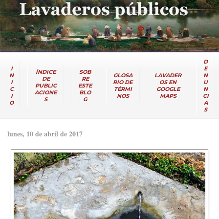
D
I
E
ÍNDICE
SOB
N
GLOSA
LAVADER
N
DE
RE
I
RIO DE
OS EN
U
PUBLIC
ESTE
C
TÉRMI
GOOGLE
N
ACIONE
BLO
I
NOS
MAPS
CI
S
G
O
A
S
lunes, 10 de abril de 2017