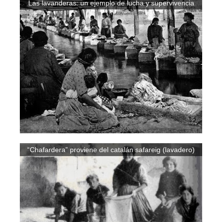
Las lavanderas: un ejemplo de lucha y supervivencia
“Chafardera” proviene del catalán safareig (lavadero)