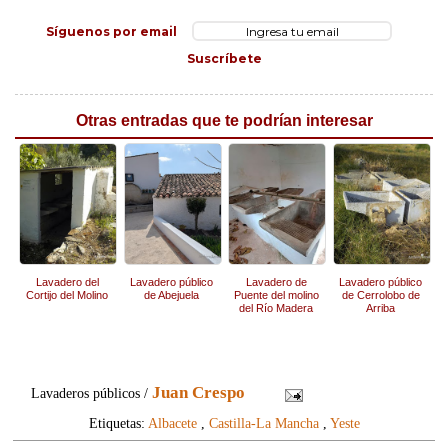
Síguenos por email
Suscríbete
Otras entradas que te podrían interesar
Lavadero del
Lavadero público
Lavadero de
Lavadero público
Cortijo del Molino
de Abejuela
Puente del molino
de Cerrolobo de
del Río Madera
Arriba
Juan Crespo
Lavaderos públicos /
Etiquetas:
Albacete
,
Castilla-La Mancha
,
Yeste