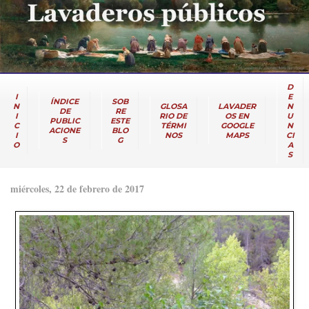
D
I
E
ÍNDICE
SOB
N
GLOSA
LAVADER
N
DE
RE
I
RIO DE
OS EN
U
PUBLIC
ESTE
C
TÉRMI
GOOGLE
N
ACIONE
BLO
I
NOS
MAPS
CI
S
G
O
A
S
miércoles, 22 de febrero de 2017