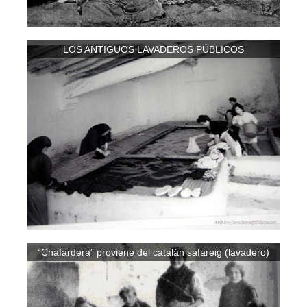
LOS ANTIGUOS LAVADEROS PÚBLICOS
“Chafardera” proviene del catalán safareig (lavadero)