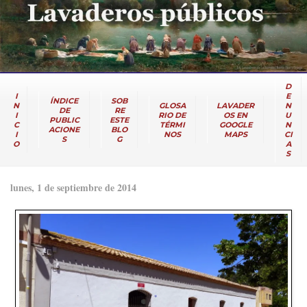
D
I
E
ÍNDICE
SOB
N
GLOSA
LAVADER
N
DE
RE
I
RIO DE
OS EN
U
PUBLIC
ESTE
C
TÉRMI
GOOGLE
N
ACIONE
BLO
I
NOS
MAPS
CI
S
G
O
A
S
lunes, 1 de septiembre de 2014