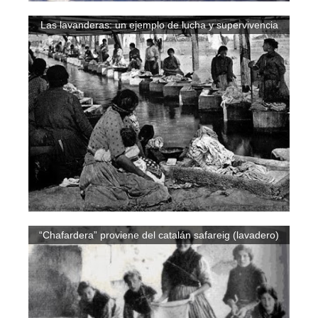
Las lavanderas: un ejemplo de lucha y supervivencia
“Chafardera” proviene del catalán safareig (lavadero)