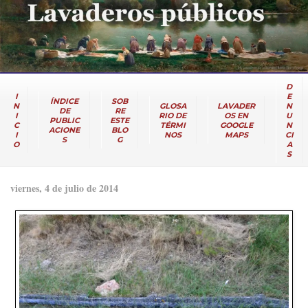
D
I
E
ÍNDICE
SOB
N
GLOSA
LAVADER
N
DE
RE
I
RIO DE
OS EN
U
PUBLIC
ESTE
C
TÉRMI
GOOGLE
N
ACIONE
BLO
I
NOS
MAPS
CI
S
G
O
A
S
viernes, 4 de julio de 2014