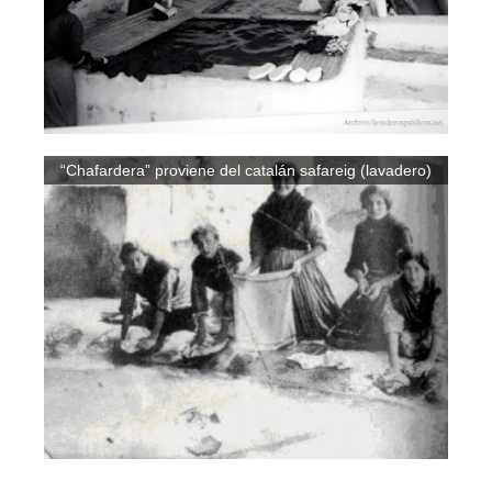
“Chafardera” proviene del catalán safareig (lavadero)