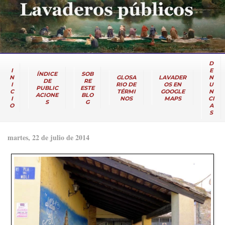
D
I
E
ÍNDICE
SOB
N
GLOSA
LAVADER
N
DE
RE
I
RIO DE
OS EN
U
PUBLIC
ESTE
C
TÉRMI
GOOGLE
N
ACIONE
BLO
I
NOS
MAPS
CI
S
G
O
A
S
martes, 22 de julio de 2014