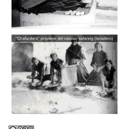
“Chafardera” proviene del catalán safareig (lavadero)