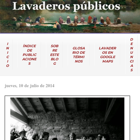
D
I
E
ÍNDICE
SOB
N
GLOSA
LAVADER
N
DE
RE
I
RIO DE
OS EN
U
PUBLIC
ESTE
C
TÉRMI
GOOGLE
N
ACIONE
BLO
I
NOS
MAPS
CI
S
G
O
A
S
jueves, 10 de julio de 2014