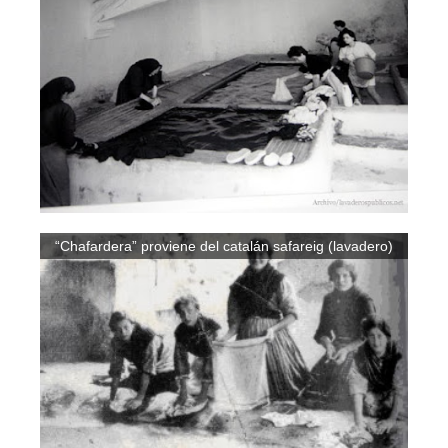
“Chafardera” proviene del catalán safareig (lavadero)