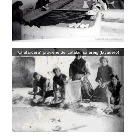
“Chafardera” proviene del catalán safareig (lavadero)