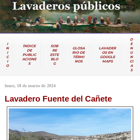
D
I
E
ÍNDICE
SOB
N
GLOSA
LAVADER
N
DE
RE
I
RIO DE
OS EN
U
PUBLIC
ESTE
C
TÉRMI
GOOGLE
N
ACIONE
BLO
I
NOS
MAPS
CI
S
G
O
A
S
lunes, 18 de marzo de 2024
Lavadero Fuente del Cañete