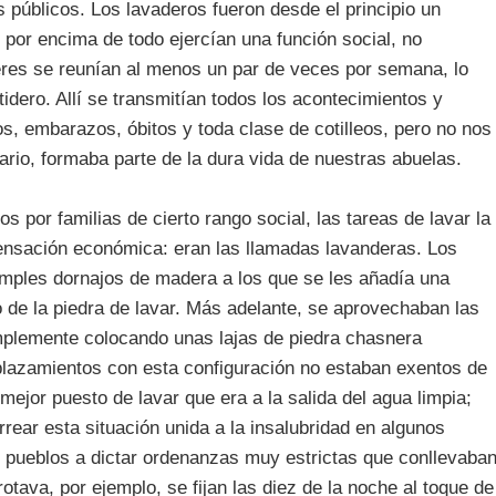
 públicos. Los lavaderos fueron desde el principio un
 por encima de todo ejercían una función social, no
eres se reunían al menos un par de veces por semana, lo
idero. Allí se transmitían todos los acontecimientos y
os, embarazos, óbitos y toda clase de cotilleos, pero no nos
ario, formaba parte de la dura vida de nuestras abuelas.
s por familias de cierto rango social, las tareas de lavar la
ensación económica: eran las llamadas lavanderas. Los
mples dornajos de madera a los que se les añadía una
lo de la piedra de lavar. Más adelante, se aprovechaban las
implemente colocando unas lajas de piedra chasnera
plazamientos con esta configuración no estaban exentos de
ejor puesto de lavar que era a la salida del agua limpia;
rrear esta situación unida a la insalubridad en algunos
s pueblos a dictar ordenanzas muy estrictas que conllevaba
otava, por ejemplo, se fijan las diez de la noche al toque de