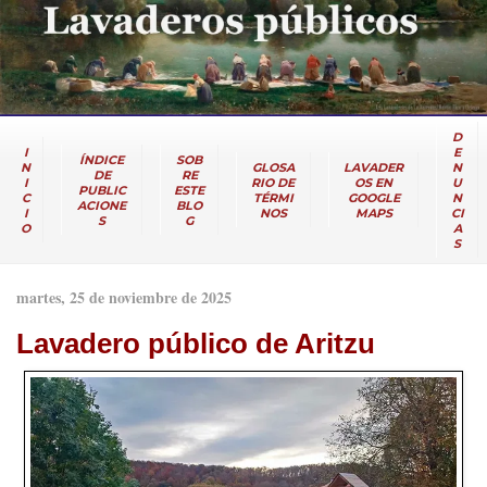
D
I
E
ÍNDICE
SOB
N
GLOSA
LAVADER
N
DE
RE
I
RIO DE
OS EN
U
PUBLIC
ESTE
C
TÉRMI
GOOGLE
N
ACIONE
BLO
I
NOS
MAPS
CI
S
G
O
A
S
martes, 25 de noviembre de 2025
Lavadero público de Aritzu