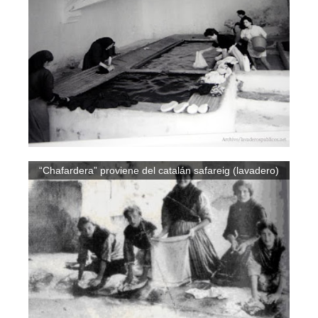
“Chafardera” proviene del catalán safareig (lavadero)