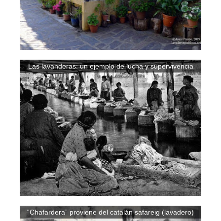
Las lavanderas: un ejemplo de lucha y supervivencia
“Chafardera” proviene del catalán safareig (lavadero)