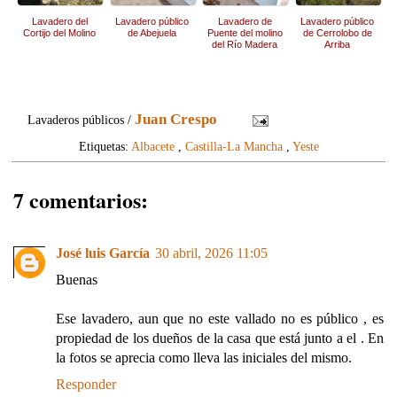
Lavadero del
Lavadero público
Lavadero de
Lavadero público
Cortijo del Molino
de Abejuela
Puente del molino
de Cerrolobo de
del Río Madera
Arriba
Juan Crespo
Lavaderos públicos /
Etiquetas:
Albacete
,
Castilla-La Mancha
,
Yeste
7 comentarios:
José luis García
30 abril, 2026 11:05
Buenas
Ese lavadero, aun que no este vallado no es público , es
propiedad de los dueños de la casa que está junto a el . En
la fotos se aprecia como lleva las iniciales del mismo.
Responder