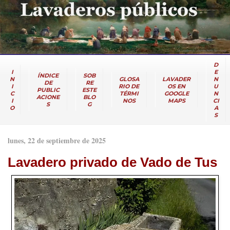
D
I
E
ÍNDICE
SOB
N
GLOSA
LAVADER
N
DE
RE
I
RIO DE
OS EN
U
PUBLIC
ESTE
C
TÉRMI
GOOGLE
N
ACIONE
BLO
I
NOS
MAPS
CI
S
G
O
A
S
lunes, 22 de septiembre de 2025
Lavadero privado de Vado de Tus