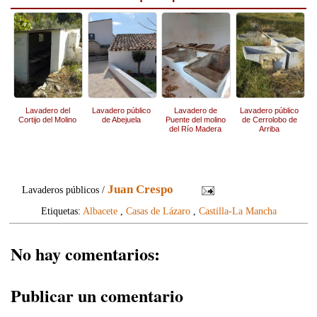
Lavadero del
Lavadero público
Lavadero de
Lavadero público
Cortijo del Molino
de Abejuela
Puente del molino
de Cerrolobo de
del Río Madera
Arriba
Juan Crespo
Lavaderos públicos /
Etiquetas:
Albacete
,
Casas de Lázaro
,
Castilla-La Mancha
No hay comentarios:
Publicar un comentario