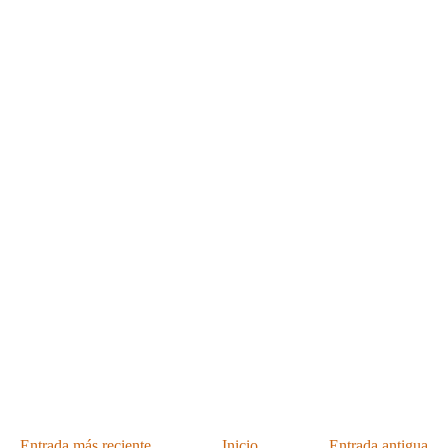
Entrada más reciente
Inicio
Entrada antigua