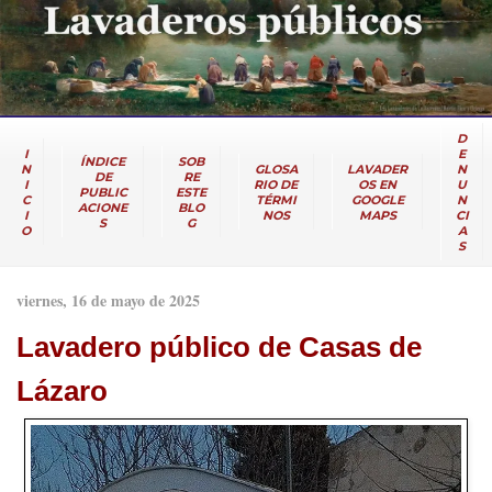
D
I
E
ÍNDICE
SOB
N
GLOSA
LAVADER
N
DE
RE
I
RIO DE
OS EN
U
PUBLIC
ESTE
C
TÉRMI
GOOGLE
N
ACIONE
BLO
I
NOS
MAPS
CI
S
G
O
A
S
viernes, 16 de mayo de 2025
Lavadero público de Casas de
Lázaro