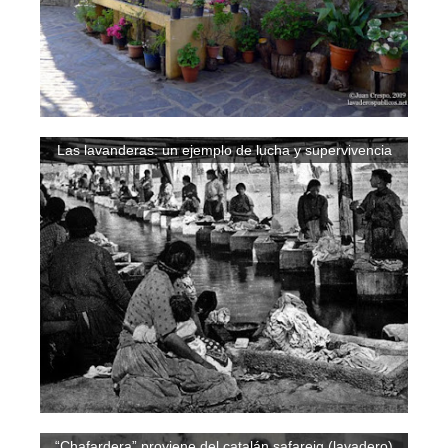
Las lavanderas: un ejemplo de lucha y supervivencia
“Chafardera” proviene del catalán safareig (lavadero)