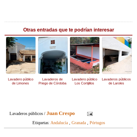
Otras entradas que te podrían interesar
Lavadero público
Lavaderos de
Lavadero público
Lavaderos públicos
de Limones
Priego de Córdoba
Los Cortijillos
de Laroles
Juan Crespo
Lavaderos públicos /
Etiquetas:
Andalucía
,
Granada
,
Pórtugos