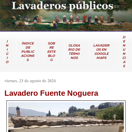
D
I
E
ÍNDICE
SOB
N
GLOSA
LAVADER
N
DE
RE
I
RIO DE
OS EN
U
PUBLIC
ESTE
C
TÉRMI
GOOGLE
N
ACIONE
BLO
I
NOS
MAPS
CI
S
G
O
A
S
viernes, 23 de agosto de 2024
Lavadero Fuente Noguera