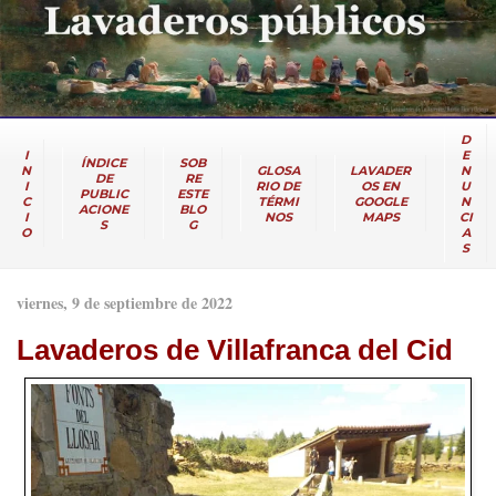
D
I
E
ÍNDICE
SOB
N
GLOSA
LAVADER
N
DE
RE
I
RIO DE
OS EN
U
PUBLIC
ESTE
C
TÉRMI
GOOGLE
N
ACIONE
BLO
I
NOS
MAPS
CI
S
G
O
A
S
viernes, 9 de septiembre de 2022
Lavaderos de Villafranca del Cid