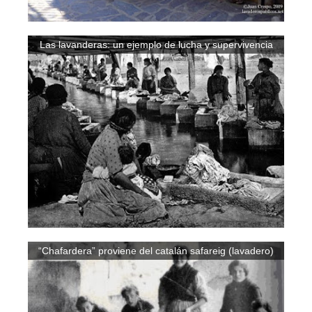
Las lavanderas: un ejemplo de lucha y supervivencia
“Chafardera” proviene del catalán safareig (lavadero)