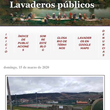
D
I
E
ÍNDICE
SOB
N
GLOSA
LAVADER
N
DE
RE
I
RIO DE
OS EN
U
PUBLIC
ESTE
C
TÉRMI
GOOGLE
N
ACIONE
BLO
I
NOS
MAPS
CI
S
G
O
A
S
domingo, 15 de marzo de 2020