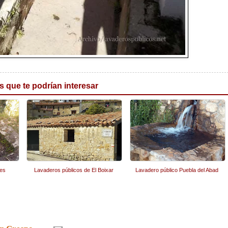
s que te podrían interesar
des
Lavaderos públicos de El Boixar
Lavadero público Puebla del Abad