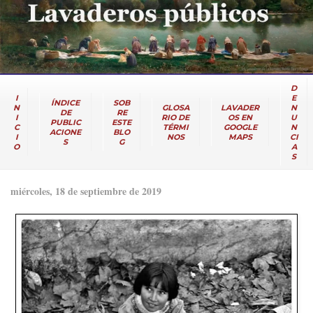
D
I
E
ÍNDICE
SOB
N
GLOSA
LAVADER
N
DE
RE
I
RIO DE
OS EN
U
PUBLIC
ESTE
C
TÉRMI
GOOGLE
N
ACIONE
BLO
I
NOS
MAPS
CI
S
G
O
A
S
miércoles, 18 de septiembre de 2019