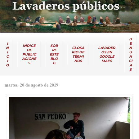
D
I
E
ÍNDICE
SOB
N
GLOSA
LAVADER
N
DE
RE
I
RIO DE
OS EN
U
PUBLIC
ESTE
C
TÉRMI
GOOGLE
N
ACIONE
BLO
I
NOS
MAPS
CI
S
G
O
A
S
martes, 20 de agosto de 2019