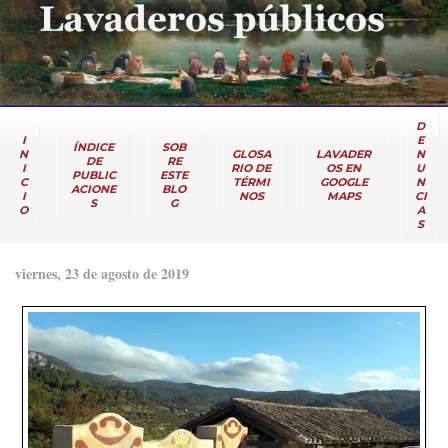
D
I
E
ÍNDICE
SOB
N
GLOSA
LAVADER
N
DE
RE
I
RIO DE
OS EN
U
PUBLIC
ESTE
C
TÉRMI
GOOGLE
N
ACIONE
BLO
I
NOS
MAPS
CI
S
G
O
A
S
viernes, 23 de agosto de 2019