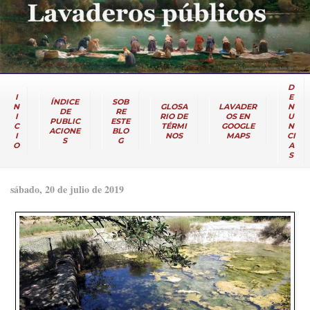
D
I
E
ÍNDICE
SOB
N
GLOSA
LAVADER
N
DE
RE
I
RIO DE
OS EN
U
PUBLIC
ESTE
C
TÉRMI
GOOGLE
N
ACIONE
BLO
I
NOS
MAPS
CI
S
G
O
A
S
sábado, 20 de julio de 2019