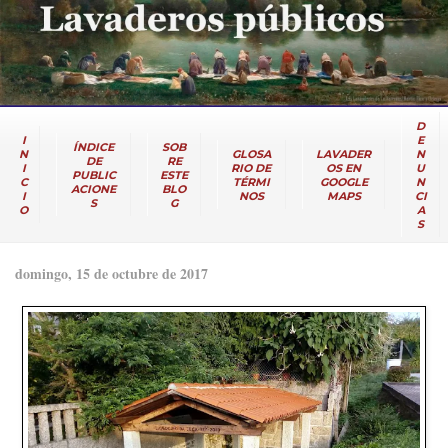
D
I
E
ÍNDICE
SOB
N
GLOSA
LAVADER
N
DE
RE
I
RIO DE
OS EN
U
PUBLIC
ESTE
C
TÉRMI
GOOGLE
N
ACIONE
BLO
I
NOS
MAPS
CI
S
G
O
A
S
domingo, 15 de octubre de 2017