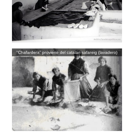
“Chafardera” proviene del catalán safareig (lavadero)