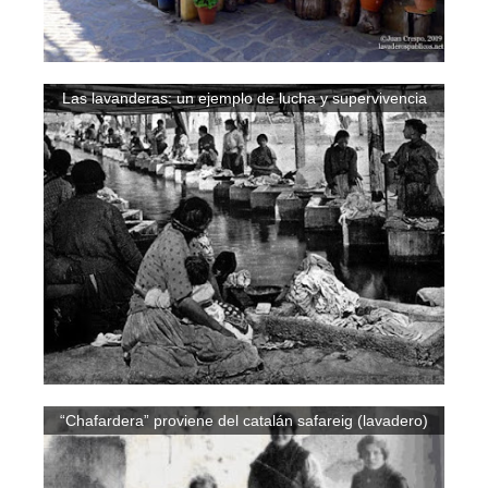
Las lavanderas: un ejemplo de lucha y supervivencia
“Chafardera” proviene del catalán safareig (lavadero)