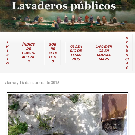
D
I
E
ÍNDICE
SOB
N
GLOSA
LAVADER
N
DE
RE
I
RIO DE
OS EN
U
PUBLIC
ESTE
C
TÉRMI
GOOGLE
N
ACIONE
BLO
I
NOS
MAPS
CI
S
G
O
A
S
viernes, 16 de octubre de 2015