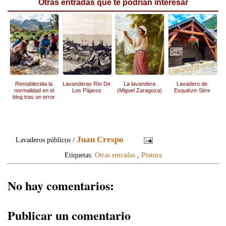
Otras entradas que te podrían interesar
Restablecida la
Lavanderas Río De
La lavandera
Lavadero de
normalidad en el
Los Pájaros
(Miguel Zaragoza)
Esquièze-Sère
blog tras un error
técnico
Juan Crespo
Lavaderos públicos /
Etiquetas:
Otras entradas
,
Pintura
No hay comentarios:
Publicar un comentario