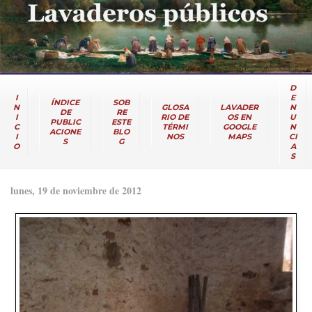
D
I
E
ÍNDICE
SOB
N
GLOSA
LAVADER
N
DE
RE
I
RIO DE
OS EN
U
PUBLIC
ESTE
C
TÉRMI
GOOGLE
N
ACIONE
BLO
I
NOS
MAPS
CI
S
G
O
A
S
lunes, 19 de noviembre de 2012