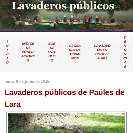
D
I
E
ÍNDICE
SOB
N
GLOSA
LAVADER
N
DE
RE
I
RIO DE
OS EN
U
PUBLIC
ESTE
C
TÉRMI
GOOGLE
N
ACIONE
BLO
I
NOS
MAPS
CI
S
G
O
A
S
lunes, 8 de junio de 2026
Lavaderos públicos de Paúles de
Lara