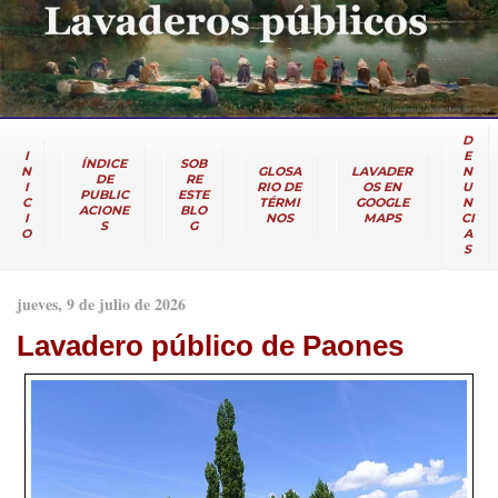
D
I
E
ÍNDICE
SOB
N
GLOSA
LAVADER
N
DE
RE
I
RIO DE
OS EN
U
PUBLIC
ESTE
C
TÉRMI
GOOGLE
N
ACIONE
BLO
I
NOS
MAPS
CI
S
G
O
A
S
jueves, 9 de julio de 2026
Lavadero público de Paones