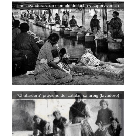
Las lavanderas: un ejemplo de lucha y supervivencia
“Chafardera” proviene del catalán safareig (lavadero)