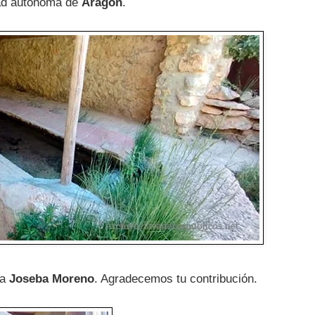
ad autónoma de
Aragón
.
 a
Joseba Moreno
. Agradecemos tu contribución.