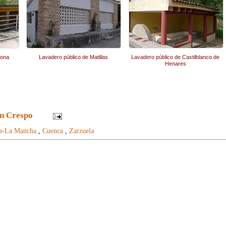
tona
Lavadero público de Matillas
Lavadero público de Castilblanco de
Henares
n Crespo
la-La Mancha
,
Cuenca
,
Zarzuela