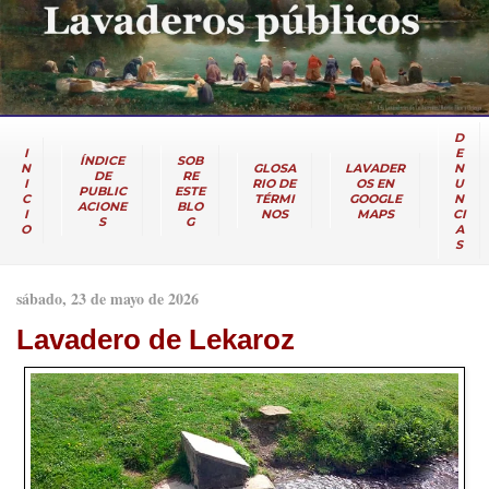
D
I
E
ÍNDICE
SOB
N
GLOSA
LAVADER
N
DE
RE
I
RIO DE
OS EN
U
PUBLIC
ESTE
C
TÉRMI
GOOGLE
N
ACIONE
BLO
I
NOS
MAPS
CI
S
G
O
A
S
sábado, 23 de mayo de 2026
Lavadero de Lekaroz