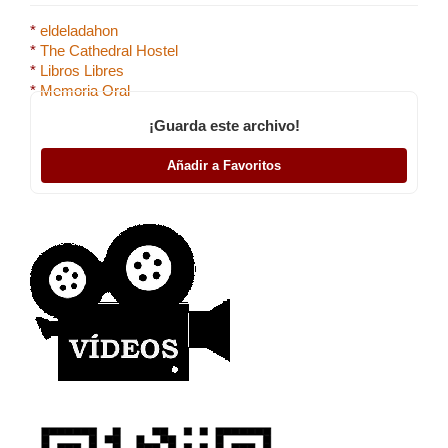
*
eldeladahon
*
The Cathedral Hostel
*
Libros Libres
*
Memoria Oral
¡Guarda este archivo!
Añadir a Favoritos