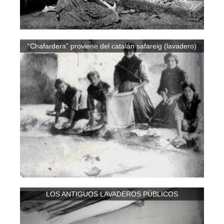
“Chafardera” proviene del catalán safareig (lavadero)
LOS ANTIGUOS LAVADEROS PÚBLICOS