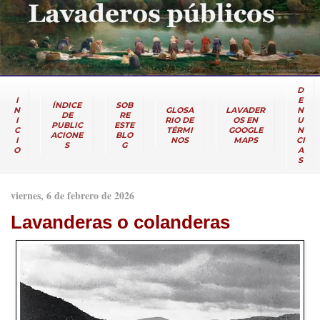
D
I
E
ÍNDICE
SOB
N
GLOSA
LAVADER
N
DE
RE
I
RIO DE
OS EN
U
PUBLIC
ESTE
C
TÉRMI
GOOGLE
N
ACIONE
BLO
I
NOS
MAPS
CI
S
G
O
A
S
viernes, 6 de febrero de 2026
Lavanderas o colanderas