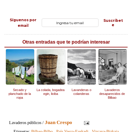
Síguenos por
Suscríbet
e
email
Otras entradas que te podrían interesar
Secado y
La colada, bogadea
Lavanderas o
Lavaderos
planchado de la
egin, lixiba
colanderas
desaparecidos de
ropa
Bilbao
Juan Crespo
Lavaderos públicos /
Etiquetas:
Bilbao-Bilbo
,
País Vasco-Euskadi
,
Vizcaya-Bizkaia