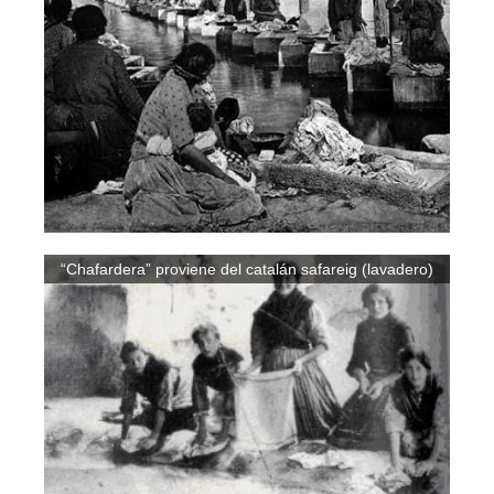
“Chafardera” proviene del catalán safareig (lavadero)