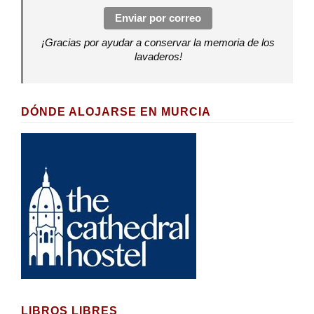
Enviar por correo
¡Gracias por ayudar a conservar la memoria de los
lavaderos!
DÓNDE ALOJARSE EN MURCIA
LIBROS LIBRES