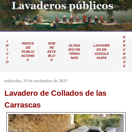
D
I
E
ÍNDICE
SOB
N
GLOSA
LAVADER
N
DE
RE
I
RIO DE
OS EN
U
PUBLIC
ESTE
C
TÉRMI
GOOGLE
N
ACIONE
BLO
I
NOS
MAPS
CI
S
G
O
A
S
miércoles, 19 de noviembre de 2025
Lavadero de Collados de las
Carrascas