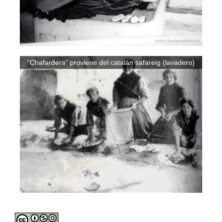
“Chafardera” proviene del catalán safareig (lavadero)