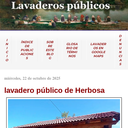
D
I
E
ÍNDICE
SOB
N
GLOSA
LAVADER
N
DE
RE
I
RIO DE
OS EN
U
PUBLIC
ESTE
C
TÉRMI
GOOGLE
N
ACIONE
BLO
I
NOS
MAPS
CI
S
G
O
A
S
miércoles, 22 de octubre de 2025
lavadero público de Herbosa