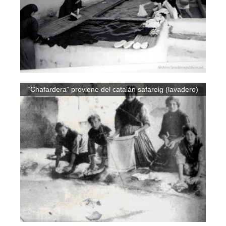
“Chafardera” proviene del catalán safareig (lavadero)