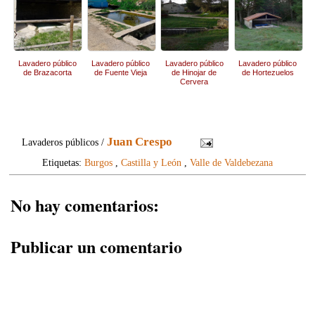
Lavadero público
Lavadero público
Lavadero público
Lavadero público
de Brazacorta
de Fuente Vieja
de Hinojar de
de Hortezuelos
Cervera
Juan Crespo
Lavaderos públicos /
Etiquetas:
Burgos
,
Castilla y León
,
Valle de Valdebezana
No hay comentarios:
Publicar un comentario