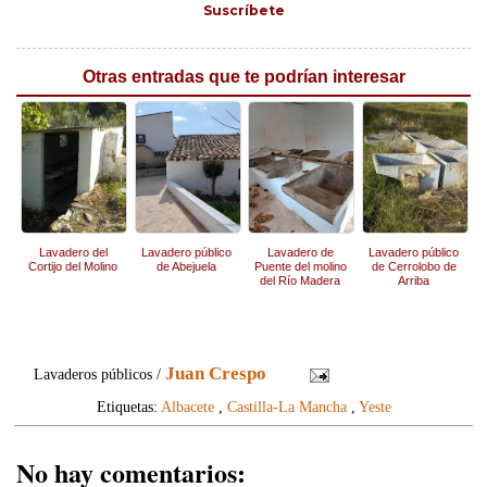
Suscríbete
Otras entradas que te podrían interesar
Lavadero del
Lavadero público
Lavadero de
Lavadero público
Cortijo del Molino
de Abejuela
Puente del molino
de Cerrolobo de
del Río Madera
Arriba
Juan Crespo
Lavaderos públicos /
Etiquetas:
Albacete
,
Castilla-La Mancha
,
Yeste
No hay comentarios: