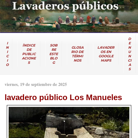
D
I
E
ÍNDICE
SOB
N
GLOSA
LAVADER
N
DE
RE
I
RIO DE
OS EN
U
PUBLIC
ESTE
C
TÉRMI
GOOGLE
N
ACIONE
BLO
I
NOS
MAPS
CI
S
G
O
A
S
viernes, 19 de septiembre de 2025
lavadero público Los Manueles