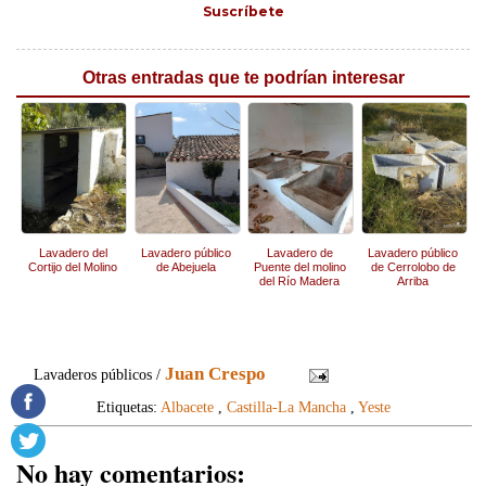
Suscríbete
Otras entradas que te podrían interesar
Lavadero del
Lavadero público
Lavadero de
Lavadero público
Cortijo del Molino
de Abejuela
Puente del molino
de Cerrolobo de
del Río Madera
Arriba
Juan Crespo
Lavaderos públicos /
Etiquetas:
Albacete
,
Castilla-La Mancha
,
Yeste
No hay comentarios: