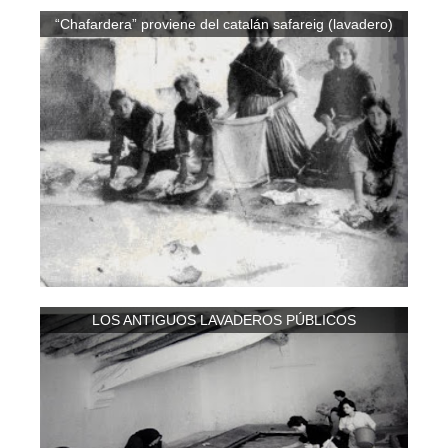
“Chafardera” proviene del catalán safareig (lavadero)
LOS ANTIGUOS LAVADEROS PÚBLICOS