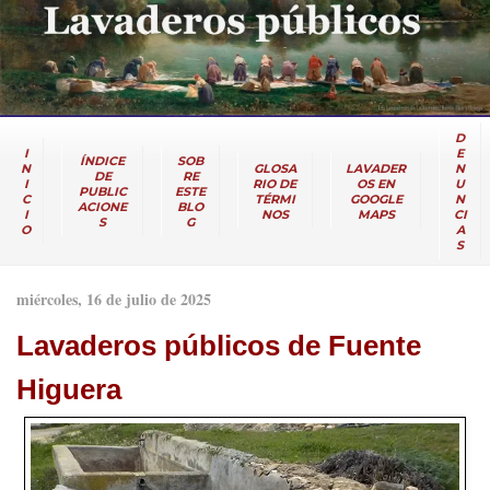
D
I
E
ÍNDICE
SOB
N
GLOSA
LAVADER
N
DE
RE
I
RIO DE
OS EN
U
PUBLIC
ESTE
C
TÉRMI
GOOGLE
N
ACIONE
BLO
I
NOS
MAPS
CI
S
G
O
A
S
miércoles, 16 de julio de 2025
Lavaderos públicos de Fuente
Higuera