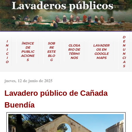
D
I
E
ÍNDICE
SOB
N
GLOSA
LAVADER
N
DE
RE
I
RIO DE
OS EN
U
PUBLIC
ESTE
C
TÉRMI
GOOGLE
N
ACIONE
BLO
I
NOS
MAPS
CI
S
G
O
A
S
jueves, 12 de junio de 2025
Lavadero público de Cañada
Buendía