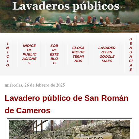
D
I
E
ÍNDICE
SOB
N
GLOSA
LAVADER
N
DE
RE
I
RIO DE
OS EN
U
PUBLIC
ESTE
C
TÉRMI
GOOGLE
N
ACIONE
BLO
I
NOS
MAPS
CI
S
G
O
A
S
miércoles, 26 de febrero de 2025
Lavadero público de San Román
de Cameros