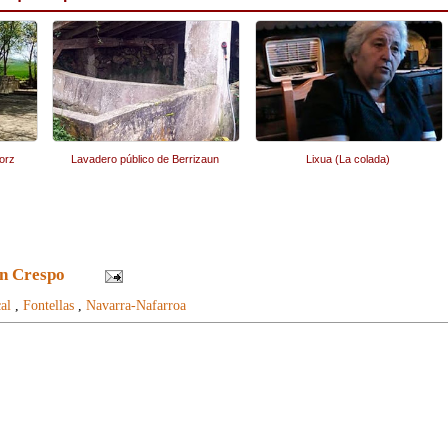
orz
Lavadero público de Berrizaun
Lixua (La colada)
n Crespo
al
,
Fontellas
,
Navarra-Nafarroa