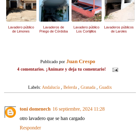
Lavadero público
Lavaderos de
Lavadero público
Lavaderos públicos
de Limones
Priego de Córdoba
Los Cortijillos
de Laroles
Juan Crespo
Publicado por
4 comentarios. ¡Anímate y deja tu comentario!
Labels:
Andalucía
,
Belerda
,
Granada
,
Guadix
toni domenech
16 septiembre, 2024 11:28
otro lavadero que se han cargado
Responder