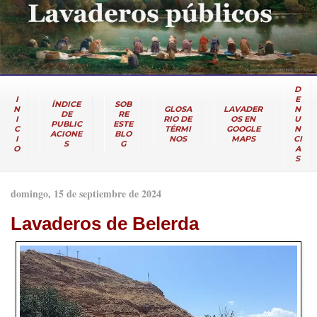
D
I
E
ÍNDICE
SOB
N
GLOSA
LAVADER
N
DE
RE
I
RIO DE
OS EN
U
PUBLIC
ESTE
C
TÉRMI
GOOGLE
N
ACIONE
BLO
I
NOS
MAPS
CI
S
G
O
A
S
domingo, 15 de septiembre de 2024
Lavaderos de Belerda