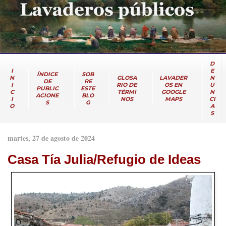
D
I
E
ÍNDICE
SOB
N
GLOSA
LAVADER
N
DE
RE
I
RIO DE
OS EN
U
PUBLIC
ESTE
C
TÉRMI
GOOGLE
N
ACIONE
BLO
I
NOS
MAPS
CI
S
G
O
A
S
martes, 27 de agosto de 2024
Casa Tía Julia/Refugio de Ideas