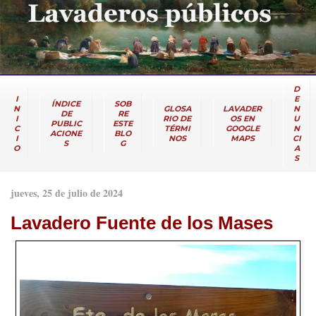
D
I
E
ÍNDICE
SOB
N
GLOSA
LAVADER
N
DE
RE
I
RIO DE
OS EN
U
PUBLIC
ESTE
C
TÉRMI
GOOGLE
N
ACIONE
BLO
I
NOS
MAPS
CI
S
G
O
A
S
jueves, 25 de julio de 2024
Lavadero Fuente de los Mases