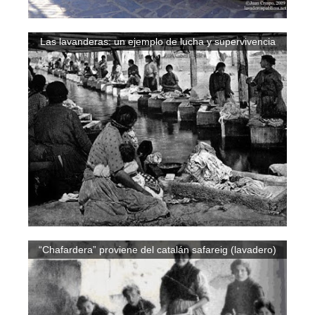
Las lavanderas: un ejemplo de lucha y supervivencia
“Chafardera” proviene del catalán safareig (lavadero)