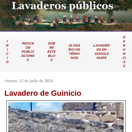
D
I
E
ÍNDICE
SOB
N
GLOSA
LAVADER
N
DE
RE
I
RIO DE
OS EN
U
PUBLIC
ESTE
C
TÉRMI
GOOGLE
N
ACIONE
BLO
I
NOS
MAPS
CI
S
G
O
A
S
viernes, 12 de julio de 2024
Lavadero de Guinicio