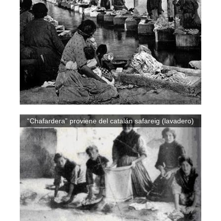
“Chafardera” proviene del catalán safareig (lavadero)