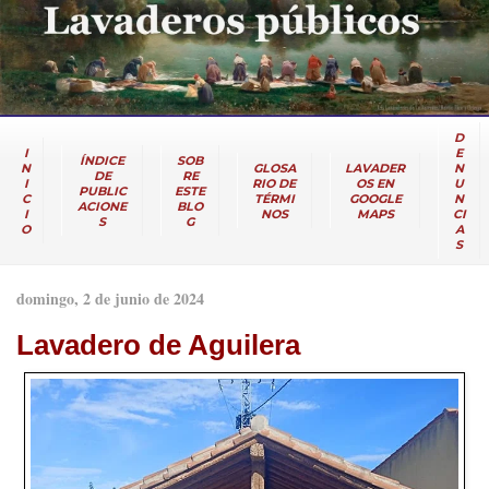
D
I
E
ÍNDICE
SOB
N
GLOSA
LAVADER
N
DE
RE
I
RIO DE
OS EN
U
PUBLIC
ESTE
C
TÉRMI
GOOGLE
N
ACIONE
BLO
I
NOS
MAPS
CI
S
G
O
A
S
domingo, 2 de junio de 2024
Lavadero de Aguilera