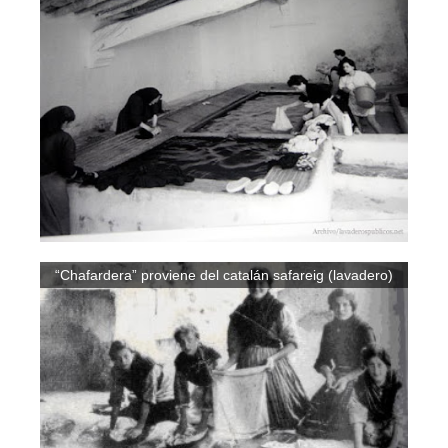
“Chafardera” proviene del catalán safareig (lavadero)