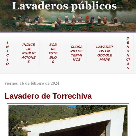
D
I
E
ÍNDICE
SOB
N
GLOSA
LAVADER
N
DE
RE
I
RIO DE
OS EN
U
PUBLIC
ESTE
C
TÉRMI
GOOGLE
N
ACIONE
BLO
I
NOS
MAPS
CI
S
G
O
A
S
viernes, 16 de febrero de 2024
Lavadero de Torrechiva