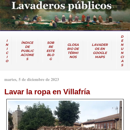
D
I
E
ÍNDICE
SOB
N
GLOSA
LAVADER
N
DE
RE
I
RIO DE
OS EN
U
PUBLIC
ESTE
C
TÉRMI
GOOGLE
N
ACIONE
BLO
I
NOS
MAPS
CI
S
G
O
A
S
martes, 5 de diciembre de 2023
Lavar la ropa en Villafría