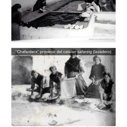
“Chafardera” proviene del catalán safareig (lavadero)