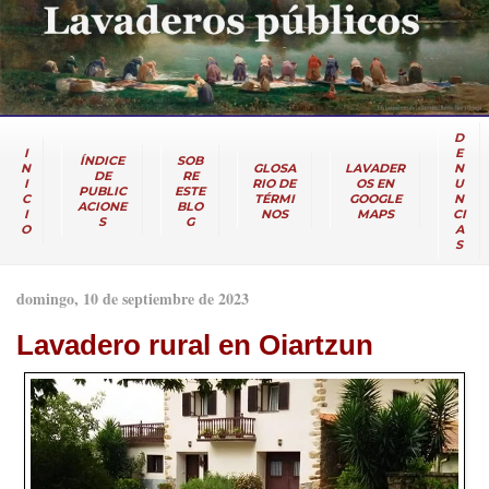
D
I
E
ÍNDICE
SOB
N
GLOSA
LAVADER
N
DE
RE
I
RIO DE
OS EN
U
PUBLIC
ESTE
C
TÉRMI
GOOGLE
N
ACIONE
BLO
I
NOS
MAPS
CI
S
G
O
A
S
domingo, 10 de septiembre de 2023
Lavadero rural en Oiartzun