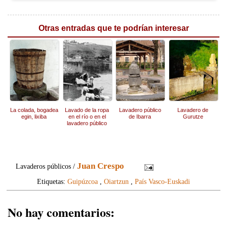
Otras entradas que te podrían interesar
La colada, bogadea
Lavado de la ropa
Lavadero público
Lavadero de
egin, lixiba
en el río o en el
de Ibarra
Gurutze
lavadero público
Juan Crespo
Lavaderos públicos /
Etiquetas:
Guipúzcoa
,
Oiartzun
,
País Vasco-Euskadi
No hay comentarios: