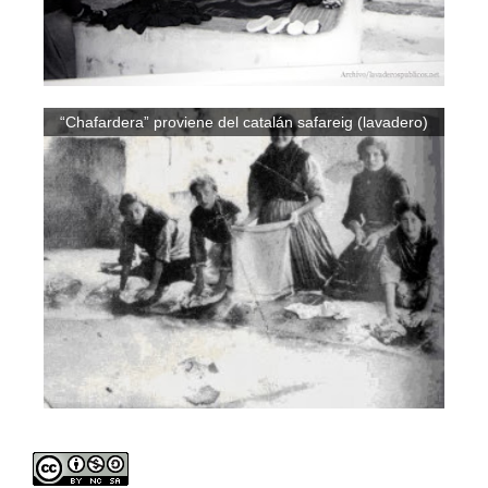
“Chafardera” proviene del catalán safareig (lavadero)