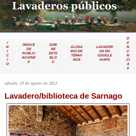
D
I
E
ÍNDICE
SOB
N
GLOSA
LAVADER
N
DE
RE
I
RIO DE
OS EN
U
PUBLIC
ESTE
C
TÉRMI
GOOGLE
N
ACIONE
BLO
I
NOS
MAPS
CI
S
G
O
A
S
sábado, 19 de agosto de 2023
Lavadero/biblioteca de Sarnago