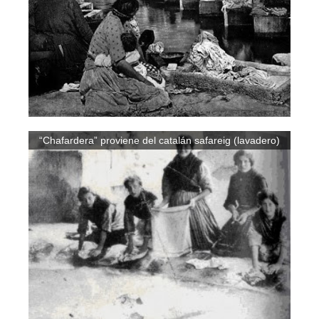
“Chafardera” proviene del catalán safareig (lavadero)