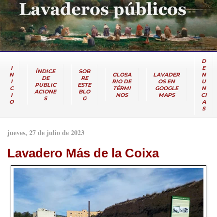
D
I
E
ÍNDICE
SOB
N
GLOSA
LAVADER
N
DE
RE
I
RIO DE
OS EN
U
PUBLIC
ESTE
C
TÉRMI
GOOGLE
N
ACIONE
BLO
I
NOS
MAPS
CI
S
G
O
A
S
jueves, 27 de julio de 2023
Lavadero Más de la Coixa