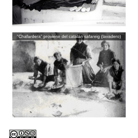
“Chafardera” proviene del catalán safareig (lavadero)