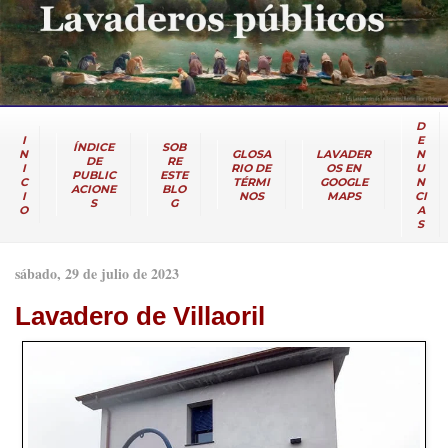
D
I
E
ÍNDICE
SOB
N
GLOSA
LAVADER
N
DE
RE
I
RIO DE
OS EN
U
PUBLIC
ESTE
C
TÉRMI
GOOGLE
N
ACIONE
BLO
I
NOS
MAPS
CI
S
G
O
A
S
sábado, 29 de julio de 2023
Lavadero de Villaoril