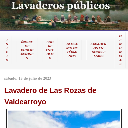
D
I
E
ÍNDICE
SOB
N
GLOSA
LAVADER
N
DE
RE
I
RIO DE
OS EN
U
PUBLIC
ESTE
C
TÉRMI
GOOGLE
N
ACIONE
BLO
I
NOS
MAPS
CI
S
G
O
A
S
sábado, 15 de julio de 2023
Lavadero de Las Rozas de
Valdearroyo