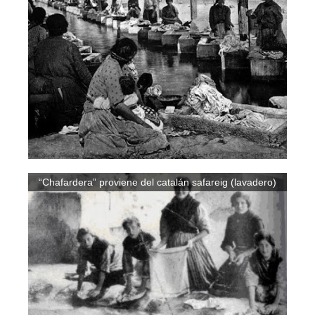
“Chafardera” proviene del catalán safareig (lavadero)